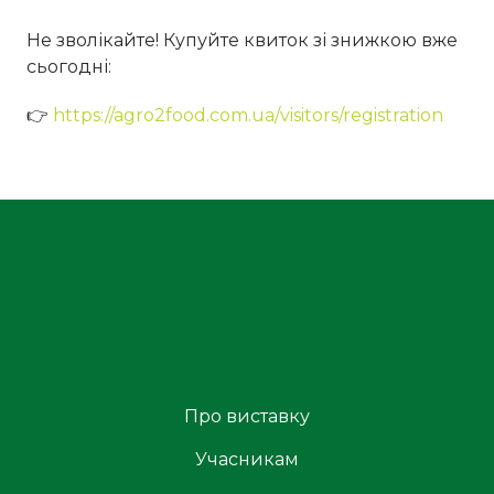
Не зволікайте! Купуйте квиток зі знижкою вже
сьогодні:
👉
https://agro2food.com.ua/visitors/registration
Про виставку
Учасникам