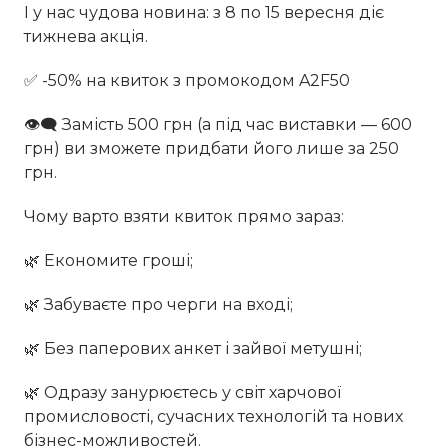
І у нас чудова новина: з 8 по 15 вересня діє
тижнева акція.
✅ -50% на квиток з промокодом A2F50
👁‍🗨 Замість 500 грн (а під час виставки — 600
грн) ви зможете придбати його лише за 250
грн.
Чому варто взяти квиток прямо зараз:
🌿 Економите гроші;
🌿 Забуваєте про черги на вході;
🌿 Без паперових анкет і зайвої метушні;
🌿 Одразу занурюєтесь у світ харчової
промисловості, сучасних технологій та нових
бізнес-можливостей.