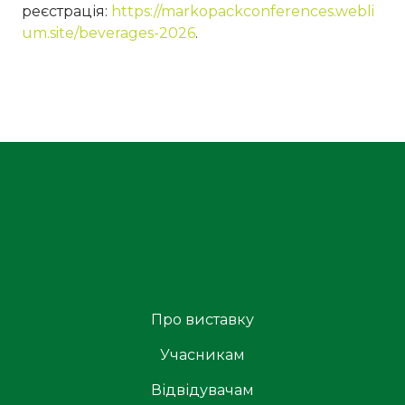
реєстрація:
https://markopackconferences.webli
um.site/beverages-2026
.
Про виставку
Учасникам
Відвідувачам