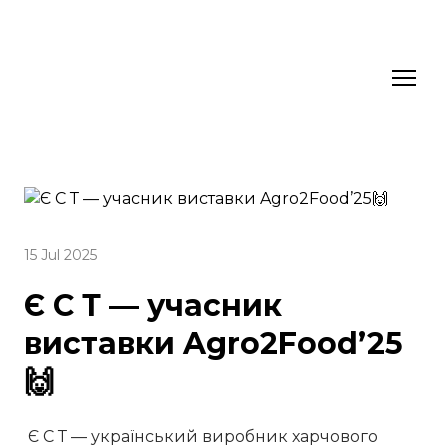
15 Jul 2025
Є С Т — учасник
виставки Agro2Food’25
🙌
Є С Т — український виробник харчового