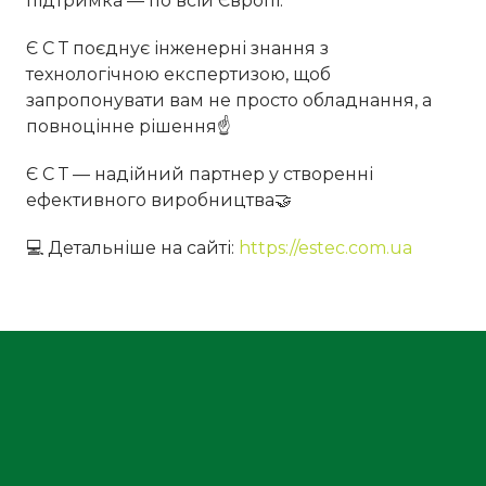
підтримка — по всій Європі.
Є С Т поєднує інженерні знання з
технологічною експертизою, щоб
запропонувати вам не просто обладнання, а
повноцінне рішення☝
Є С Т — надійний партнер у створенні
ефективного виробництва🤝
💻 Детальніше на сайті:
https://estec.com.ua