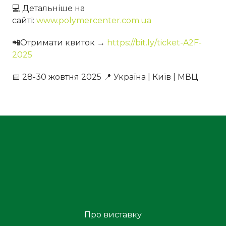
💻 Детальніше на
сайті:
www.polymercenter.com.ua
📲Отримати квиток →
https://bit.ly/ticket-A2F-
2025
📅 28-30 жовтня 2025 📍 Україна | Київ | МВЦ
Про виставку