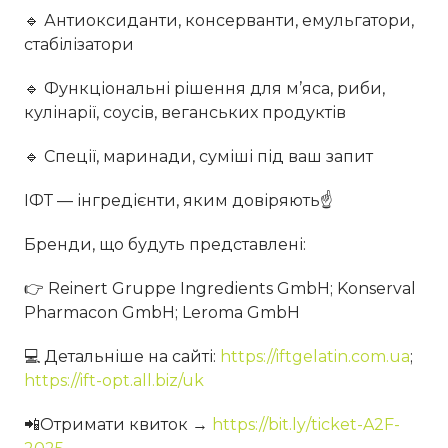
🔹 Антиоксиданти, консерванти, емульгатори,
стабілізатори
🔹 Функціональні рішення для м’яса, риби,
кулінарії, соусів, веганських продуктів
🔹 Спеції, маринади, суміші під ваш запит
ІФТ — інгредієнти, яким довіряють☝
Бренди, що будуть представлені:
👉 Reinert Gruppe Ingredients GmbH; Konserval
Pharmacon GmbH; Leroma GmbH
💻 Детальніше на сайті:
https://iftgelatin.com.ua
;
https://ift-opt.all.biz/uk
📲Отримати квиток →
https://bit.ly/ticket-A2F-