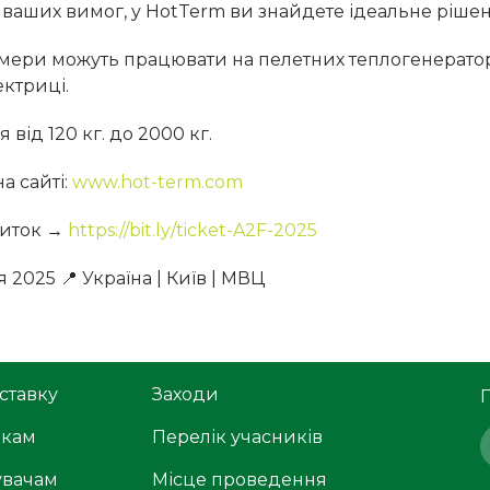
 ваших вимог, у HotTerm ви знайдете ідеальне рішен
мери можуть працювати на пелетних теплогенератора
ектриці.
 від 120 кг. до 2000 кг.
а сайті:
www.hot-term.com
виток →
https://bit.ly/ticket-A2F-2025
 2025 📍 Україна | Київ | МВЦ
ставку
Заходи
икам
Перелік учасників
увачам
Місце проведення