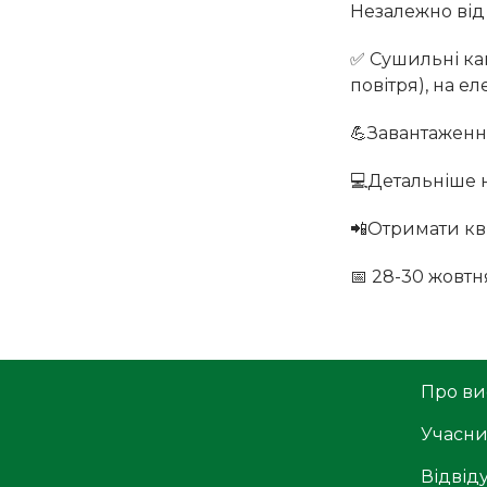
Незалежно від
✅ Сушильні ка
повітря), на ел
💪Завантаження
💻Детальніше н
📲Отримати к
📅 28-30 жовтня
Про ви
Учасн
Відвід