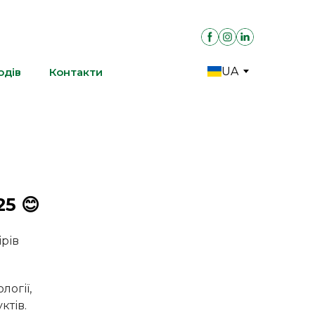
UA
одів
Контакти
5 😊
рів
логії,
ктів.