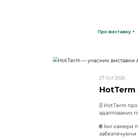
Про виставку
27 Oct 2025
HotTerm 
🗄️ HotTerm п
адаптованих пі
🌐 Їхні камери 
забезпечуючи 