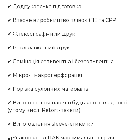
✔ Додрукарська підготовка
✔ Власне виробництво плівок (ПЕ та СРР)
✔ Флексографічний друк
✔ Ротогравюрний друк
✔ Ламінація сольвентна і безсольвентна
✔ Мікро- і макроперфорація
✔ Порізка рулонних матеріалів
✔ Виготовлення пакетів будь-якої складності
(у тому числі Retort-пакети)
✔ Виготовлення sleeve-етикетки
🔐Упаковка від ІТАК максимально сприяє