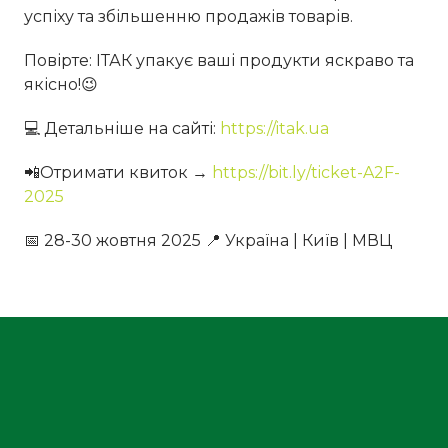
успіху та збільшенню продажів товарів.
Повірте: ІТАК упакує ваші продукти яскраво та
якісно!😉
💻 Детальніше на сайті:
https://itak.ua
📲Отримати квиток →
https://bit.ly/ticket-A2F-
2025
📅 28-30 жовтня 2025 📍 Україна | Київ | МВЦ