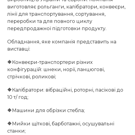
виготовляє рольганги, калібратори, конвеєри,
лінії для транспортування, сортування,
переробки та для повного циклу
передпродажної підготовки продукту.
Обладнання, яке компанія представить на
виставці:
🔶Конвеєри-транспортери різних
конфігурацій: шнеки, норії, ланцюгові,
стрічкові, роликові;
🔶Калібратори: вібраційні, роторні, пасікові до
10 т/ год;
🔶Машини для обрізки стебла;
🔶Мийки щіткові, барботажні, осушувальні
станки;