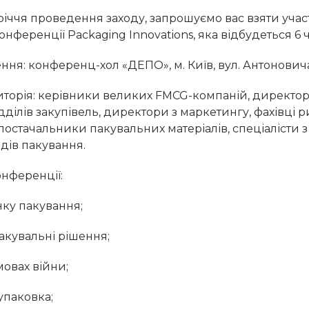
річчя проведення заходу, запрошуємо вас взяти учас
нференції Packaging Innovations, яка відбудеться 6 
ня: конференц-хол «ДЕПО», м. Київ, вул. Антоновича
иторія: керівники великих FMCG-компаній, директор
ділів закупівель, директори з маркетингу, фахівці р
постачальники пакувальних матеріалів, спеціалісти 
одів пакування.
онференції:
нку пакування;
пакувальні рішення;
мовах війни;
упаковка;