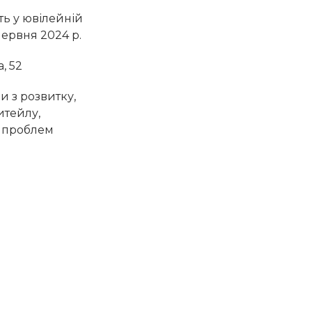
ть у ювілейній
червня 2024 р.
, 52
и з розвитку,
итейлу,
з проблем