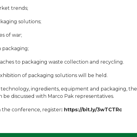
ket trends;
ckaging solutions;
mes of war;
n packaging;
ches to packaging waste collection and recycling.
exhibition of packaging solutions will be held.
f technology, ingredients, equipment and packaging, the
an be discussed with Marco Pak representatives.
n the conference, register
: https://bit.ly/3wTCTRc