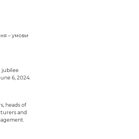
ння – умови
 jubilee
June 6, 2024.
s, heads of
cturers and
anagement.