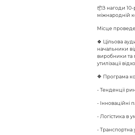
📦З нагоди 10-
міжнародній ко
Місце проведен
🍀 Цільова ауд
начальники від
виробники та 
утилізації відх
🔶 Програма к
- Тенденції ри
- Інноваційні 
- Логістика в у
- Транспортна 