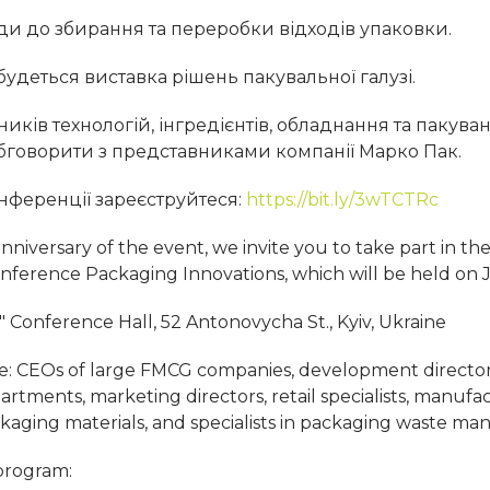
оди до збирання та переробки відходів упаковки.
удеться виставка рішень пакувальної галузі.
иків технологій, інгредієнтів, обладнання та пакува
обговорити з представниками компанії Марко Пак.
онференції зареєструйтеся:
https://bit.ly/3wTCTRc
niversary of the event, we invite you to take part in the
onference Packaging Innovations, which will be held on 
" Conference Hall, 52 Antonovycha St., Kyiv, Ukraine
e: CEOs of large FMCG companies, development director
rtments, marketing directors, retail specialists, manufa
ckaging materials, and specialists in packaging waste m
program: