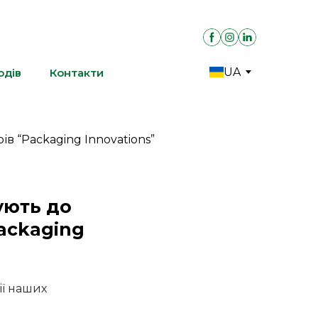
UA
одів
Контакти
ують до
Packaging
ії наших