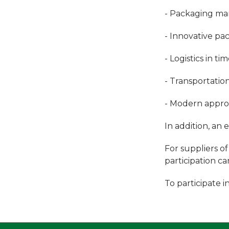
- Packaging mar
- Innovative pa
- Logistics in ti
- Transportatio
- Modern approa
In addition, an 
For suppliers o
participation c
To participate i