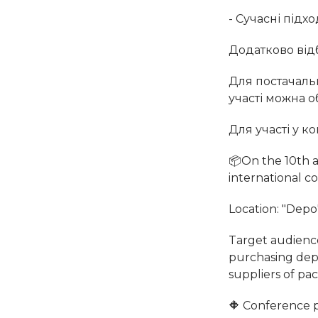
- Сучасні підх
Додатково відб
Для постачальн
участі можна 
Для участі у к
📦On the 10th an
international c
Location: "Depo
Target audienc
purchasing depa
suppliers of pa
🔶 Conference 