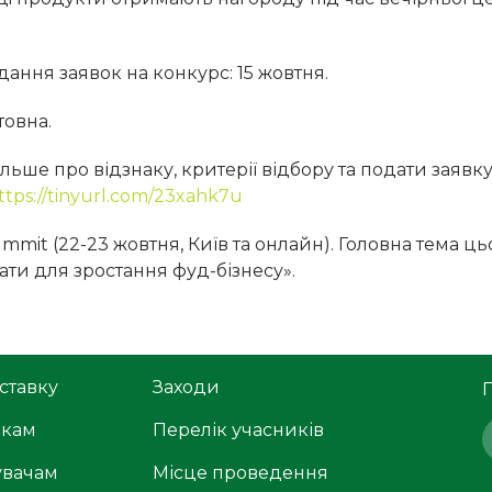
ання заявок на конкурс: 15 жовтня.
товна.
ільше про відзнаку, критерії відбору та подати заявк
ttps://tinyurl.com/23xahk7u
mmit (22-23 жовтня, Київ та онлайн). Головна тема ц
ти для зростання фуд-бізнесу».
ставку
Заходи
икам
Перелік учасників
увачам
Місце проведення