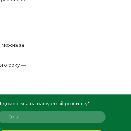
у можна за
ього року —
Підпишіться на нашу email розсилку
*