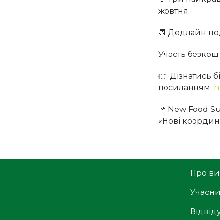
жовтня.
📆 Дедлайн под
Участь безкош
👉 Дізнатись б
посиланням:
h
📌 New Food Su
«Нові координа
Про ви
Учасн
Відвід