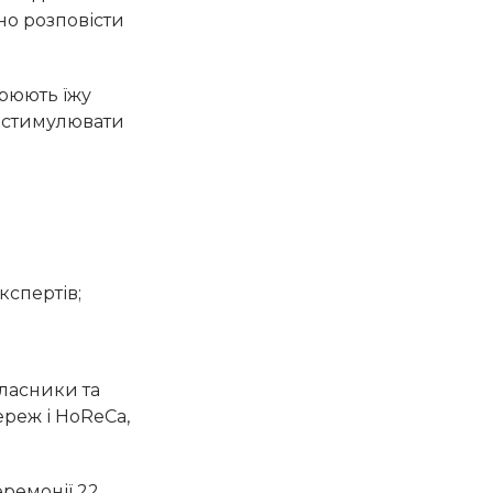
но розповісти
орюють їжу
а стимулювати
кспертів;
власники та
реж і HoReCa,
еремонії 22