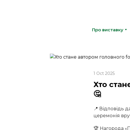
Про виставку
1 Oct 2025
Хто стан
🤔
📍 Відповідь д
церемонія вру
🏆 Нагорода «