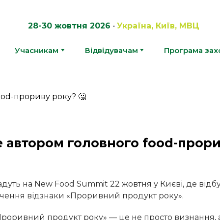
28-30 жовтня 2026
•
Україна, Київ, МВЦ
Учасникам
Відвідувачам
Програма зах
е автором головного food-прори
адуть на New Food Summit 22 жовтня у Києві, де відб
чення відзнаки «Проривний продукт року».
Проривний продукт року» — це не просто визнання, 