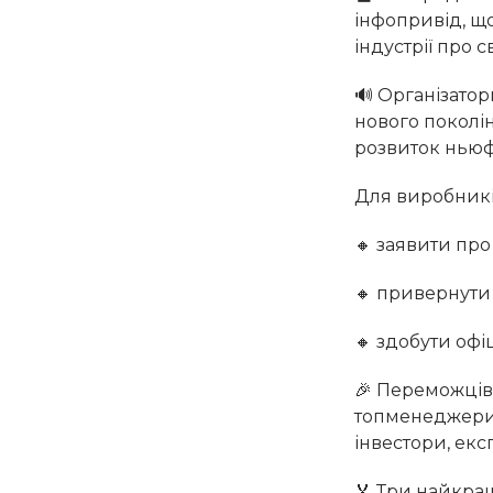
інфопривід, щ
індустрії про с
🔊 Організатор
нового поколі
розвиток ньюфу
Для виробникі
🔸 заявити про 
🔸 привернути 
🔸 здобути офі
🎉 Переможців 
топменеджери 
інвестори, екс
🏅 Три найкращ