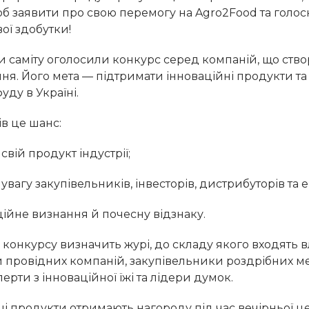
об заявити про свою перемогу на Agro2Food та голос
вої здобутки!
и саміту оголосили конкурс серед компаній, що ств
ння. Його мета — підтримати інноваційні продукти т
ду в Україні.
в це шанс:
свій продукт індустрії;
увагу закупівельників, інвесторів, дистрибуторів та е
ційне визнання й почесну відзнаку.
конкурсу визначить журі, до складу якого входять 
провідних компаній, закупівельники роздрібних ме
перти з інноваційної їжі та лідери думок.
і продукти отримають нагороду під час вечірньої ц