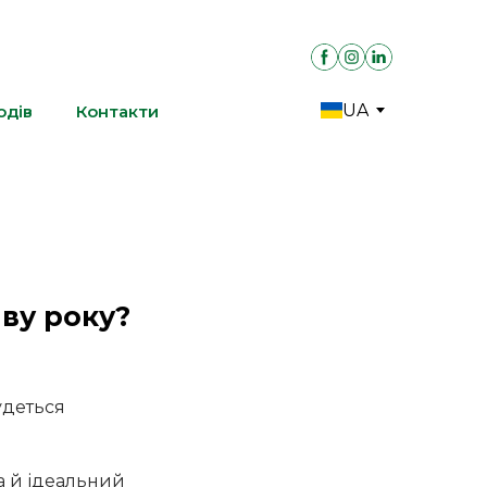
UA
одів
Контакти
ву року?
удеться
а й ідеальний