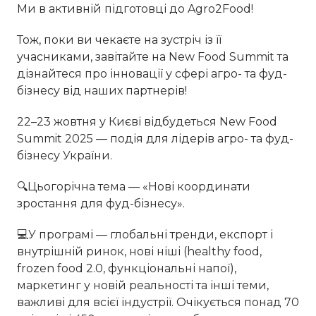
Ми в активній підготовці до Agro2Food!
Тож, поки ви чекаєте на зустріч із її
учасниками, завітайте на New Food Summit та
дізнайтеся про інновації у сфері агро- та фуд-
бізнесу від наших партнерів!
22–23 жовтня у Києві відбудеться New Food
Summit 2025 — подія для лідерів агро- та фуд-
бізнесу України.
🔍Цьогорічна тема — «Нові координати
зростання для фуд-бізнесу».
💻У програмі — глобальні тренди, експорт і
внутрішній ринок, нові ніші (healthy food,
frozen food 2.0, функціональні напої),
маркетинг у новій реальності та інші теми,
важливі для всієї індустрії. Очікується понад 70