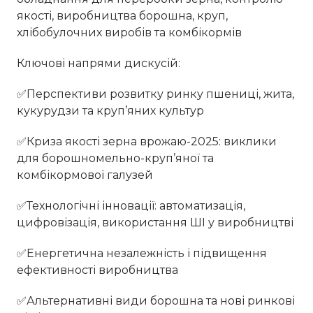
якості, виробництва борошна, круп,
хлібобулочних виробів та комбікормів
Ключові напрями дискусій:
✅Перспективи розвитку ринку пшениці, жита,
кукурудзи та круп’яних культур
✅Криза якості зерна врожаю-2025: виклики
для борошномельно-круп’яної та
комбікормової галузей
✅Технологічні інновації: автоматизація,
цифровізація, використання ШІ у виробництві
✅Енергетична незалежність і підвищення
ефективності виробництва
✅Альтернативні види борошна та нові ринкові