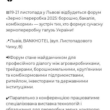
📅19-21 листопада у Львові відбудеться форум
«Зерно і переробка 2025: борошно, бакалія,
комбікорми» — зустріч тих, хто формує сучасну
зернопереробну галузь України!
📍Львів, BANKHOTEL (вул. Листопадового
Чину, 8)
📢Форум стане майданчиком для
професійного діалогу між агровиробниками,
трейдерами, борошномельними, круп’яними
та комбікормовими підприємствами,
ритейлом, інвесторами та державними
інституціями.
✔️Паралельно з конференцією працюватиме
спеціалізована виставка технологій і
обладнання для переробки зерна, контролю