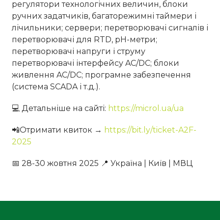
регулятори технологічних величин, блоки
ручних задатчиків, багаторежимні таймери і
лічильники; сервери; перетворювачі сигналів і
перетворювачі для RTD, рН-метри;
перетворювачі напруги і струму
перетворювачі інтерфейсу AC/DC; блоки
живлення AC/DC; програмне забезпечення
(система SCADA і т.д.).
💻 Детальніше на сайті:
https://microl.ua/ua
📲Отримати квиток →
https://bit.ly/ticket-A2F-
2025
📅 28-30 жовтня 2025 📍 Україна | Київ | МВЦ