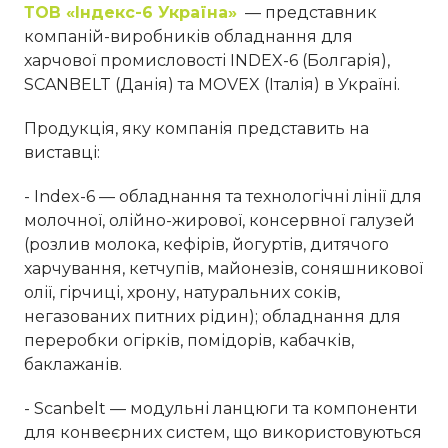
ТОВ «Індекс-6 Україна»
— представник
компаній-виробників обладнання для
харчової промисловості INDEX-6 (Болгарія),
SCANBELT (Данія) та MOVEX (Італія) в Україні.
Продукція, яку компанія представить на
виставці:
- Index-6 — обладнання та технологічні лінії для
молочної, олійно-жирової, консервної галузей
(розлив молока, кефірів, йогуртів, дитячого
харчування, кетчупів, майонезів, соняшникової
олії, гірчиці, хрону, натуральних соків,
негазованих питних рідин); обладнання для
переробки огірків, помідорів, кабачків,
баклажанів.
- Scanbelt — модульні ланцюги та компоненти
для конвеєрних систем, що використовуються