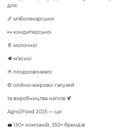
для:
🥖 хлібопекарської
🍬 кондитерської
🥛 молочної
🥩 м’ясної
🍅 плодоовочевої
🌻 олійно-жирової галузей
та виробництва напоїв 🍹
Agro2Food 2025 — це:
💼 130+ компаній, 350+ брендів