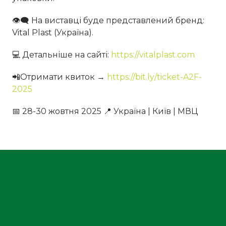
👁‍🗨 На виставці буде представлений бренд:
Vital Plast (Україна).
💻 Детальніше на сайті:
https://vitalplast.com
📲Отримати квиток →
https://bit.ly/ticket-A2F-
2025
📅 28-30 жовтня 2025 📍 Україна | Київ | МВЦ