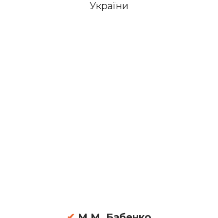
України
✔
М.М. Бабенко