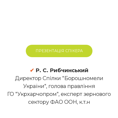
ПРЕЗЕНТАЦІЯ СПІКЕРА
✔
Р. С. Рибчинський
Директор Спілки "Борошномели
України", голова правління
ГО "Укрхарчопром", експерт зернового
сектору ФАО ООН, к.т.н