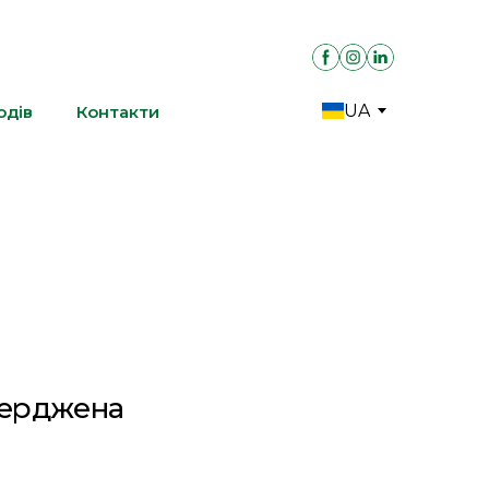
UA
одів
Контакти
верджена