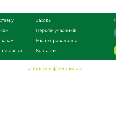
ставку
Заходи
икам
Перелік учасників
увачам
Місце проведення
г виставки
Контакти
Політика конфіденційності