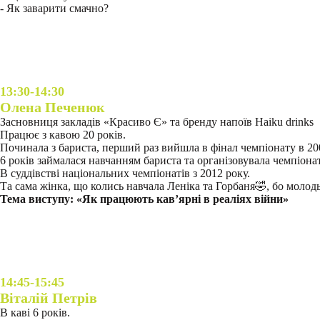
- Як заварити смачно?
13:30-14:30
Олена Печенюк
Засновниця закладів «Красиво Є» та бренду напоїв Haiku drinks
Працює з кавою 20 років.
Починала з бариста, перший раз вийшла в фінал чемпіонату в 20
6 років займалася навчанням бариста та організовувала чемпіона
В суддівстві національних чемпіонатів з 2012 року.
Та сама жінка, що колись навчала Леніка та Горбаня🤣, бо молод
Тема виступу: «Як працюють кавʼярні в реаліях війни»
14:45-15:45
Віталій Петрів
В каві 6 років.