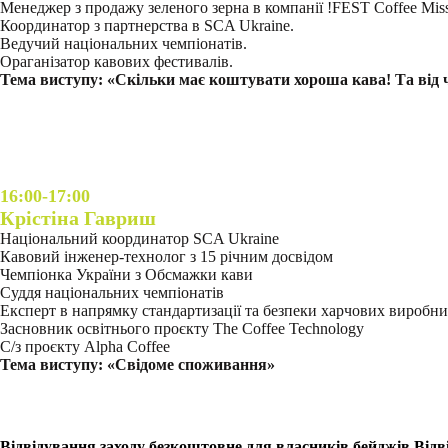
Менеджер з продажу зеленого зерна в компанії !FEST Coffee Miss
Координатор з партнерства в SCA Ukraine.
Ведучий національних чемпіонатів.
Ораганізатор кавових фестивалів.
Тема виступу: «Скільки має коштувати хороша кава! Та від ч
16:00-17:00
Крістіна Гавриш
Національний координатор SCA Ukraine
Кавовий інженер-технолог з 15 річним досвідом
Чемпіонка України з Обсмажки кави
Суддя національних чемпіонатів
Експерт в напрямку стандартизації та безпеки харчових виробн
Засновник освітнього проєкту The Coffee Technology
С/з проєкту Alpha Coffee
Тема виступу: «Свідоме споживання»
Відвідування заходу безкоштовне для власників бейджів Відв