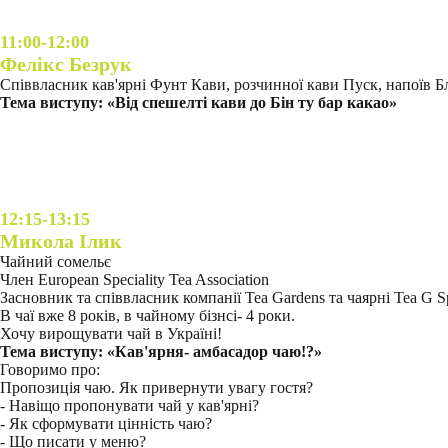
11:00-12:00
Фелікс Безрук
Співвласник кав'ярні Фунт Кави, розчинної кави Пуск, напоїв Бл
Тема виступу: «Від спешелті кави до Бін ту бар какао»
12:15-13:15
Микола Ілик
Чайний сомельє
Член European Speciality Tea Association
Засновник та співвласник компанії Теа Gardens та чаярні Теа G S
В чаї вже 8 років, в чайному бізнсі- 4 роки.
Хочу вирощувати чай в Україні!
Тема виступу: «Кав'ярня- амбасадор чаю!?»
Говоримо про:
Пропозиція чаю. Як привернути увагу гостя?
- Навіщо пропонувати чай у кав'ярні?
- Як сформувати цінність чаю?
- Що писати у меню?