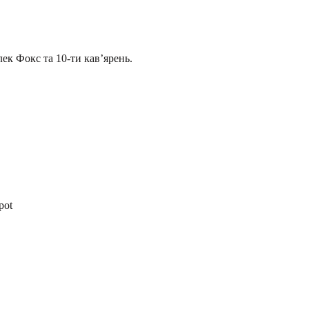
ек Фокс та 10-ти кавʼярень.
pot