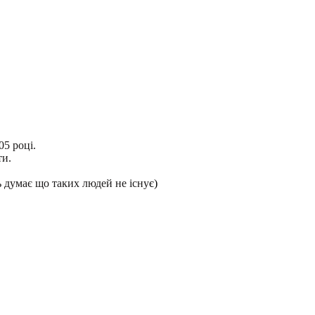
05 році.
ти.
ь думає що таких людей не існу
є)