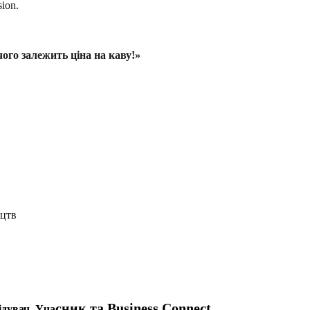
ion.
ого залежить ціна на каву!»
ицтв
сник та Business Connect.
ідувач, Уча