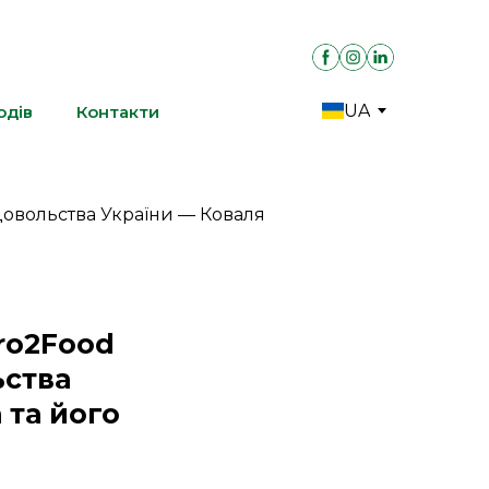
UA
одів
Контакти
gro2Food
ьства
 та його