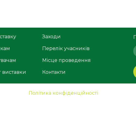
ставку
Заходи
икам
Перелік учасників
увачам
Місце проведення
г виставки
Контакти
Політика конфіденційності