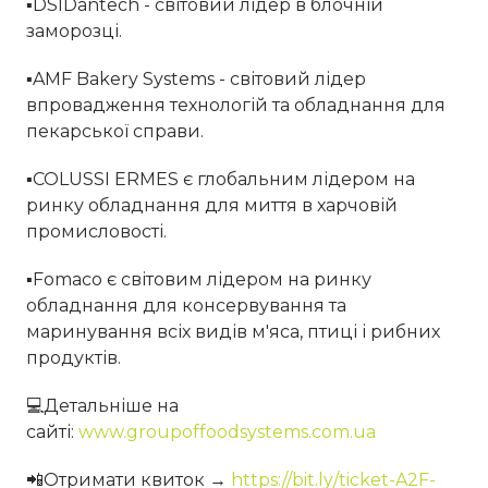
▪DSIDantech - світовий лідер в блочній
заморозці.
▪AMF Bakery Systems - світовий лідер
впровадження технологій та обладнання для
пекарської справи.
▪COLUSSI ERMES є глобальним лідером на
ринку обладнання для миття в харчовій
промисловості.
▪Fomaco є світовим лідером на ринку
обладнання для консервування та
маринування всіх видів м'яса, птиці і рибних
продуктів.
💻Детальніше на
сайті:
www.groupoffoodsystems.com.ua
📲Отримати квиток →
https://bit.ly/ticket-A2F-